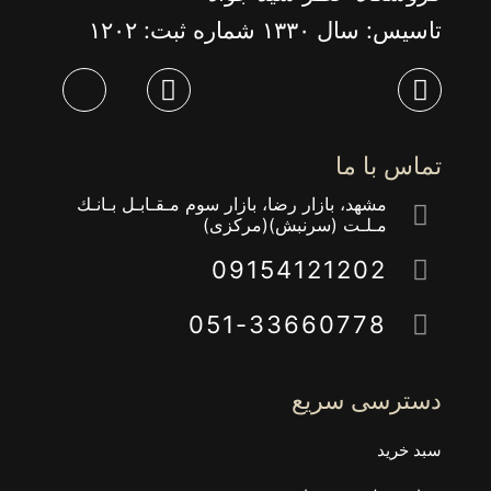
تاسیس: سال ١٣٣٠ شماره ثبت: ١٢٠٢
تماس با ما
مشهد، بازار رضا، بازار سوم مـقـابـل بـانـك
مـلـت (سرنبش)(مركزى)
09154121202
051-33660778
دسترسی سریع
سبد خرید