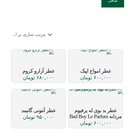
صافی
عطر امواج اپیک
عطر آزارو کروم
۶۰۰,۰۰۰
تومان
۶۸۰,۰۰۰
تومان
این
این
محصول
محصول
دارای
دارای
انواع
انواع
مختلفی
مختلفی
عطر بد بوی له پرفیوم
عطر آنتونی گانیمد
می
می
مردانه Bad Boy Le Parfum
۹۵۰,۰۰۰
تومان
باشد.
باشد.
۶۰۰,۰۰۰
تومان
این
گزینه
گزینه
محصول
ها
این
ها