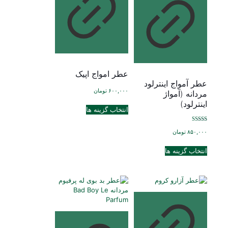
است
ها
در
ممکن
صفحه
است
محصول
در
انتخاب
صفحه
شوند
محصول
انتخاب
عطر امواج اپیک
شوند
عطر آمواج اینترلود
۶۰۰,۰۰۰
تومان
مردانه (آمواژ
این
اینترلود)
انتخاب گزینه ها
محصول
دارای
نمره
انواع
۸۵۰,۰۰۰
تومان
5.00
از 5
مختلفی
این
می
انتخاب گزینه ها
محصول
باشد.
دارای
گزینه
انواع
ها
مختلفی
ممکن
می
است
باشد.
در
گزینه
صفحه
ها