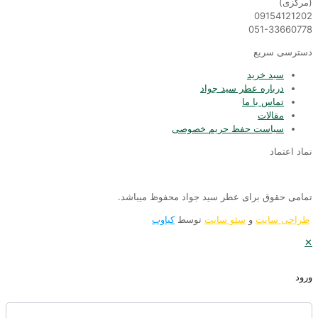
(مركزى)
09154121202
051-33660778
دسترسی سریع
سبد خرید
درباره عطر سید جواد
تماس با ما
مقالات
سیاست حفظ حریم خصوصی
نماد اعتماد
تمامی حقوق برای عطر سید جواد محفوظ میباشد.
طراحی سایت
و
سئو سایت
توسط
کیاوب
✕
ورود