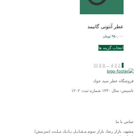
شوند
در
صفحه
محصول
انتخاب
عطر آنتونی گانیمد
شوند
۹۵۰,۰۰۰
تومان
این
انتخاب گزینه ها
محصول
دارای
انواع
10
9
8
…
4
3
2
1
مختلفی
می
باشد.
فروشگاه عطر سید جواد
گزینه
ها
تاسیس: سال ١٣٣٠ شماره ثبت: ١٢٠٢
ممکن
است
در
صفحه
محصول
تماس با ما
انتخاب
شوند
مشهد، بازار رضا، بازار سوم مـقـابـل بـانـك مـلـت (سرنبش)