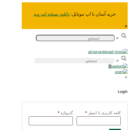
خرید آسان‌ با اپ موبایل:
دانلود نسخه اندروید
✕
✕
✕
0
✕
Login
کلمه کاربری یا ایمیل
*
گذرواژه
*