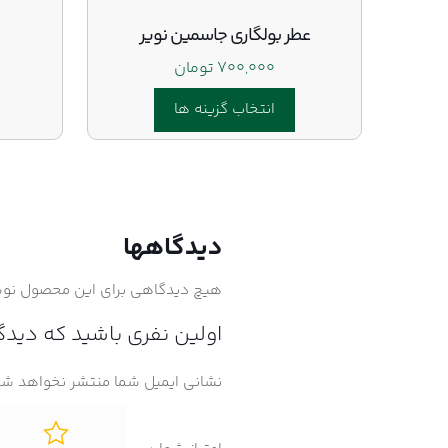
عطر بولگارى جاسمين نوير
۷۰۰,۰۰۰
تومان
انتخاب گزینه ها
این
محصول
دارای
انواع
دیدگاهها
مختلفی
می
هیچ دیدگاهی برای این محصول نو
باشد.
گزینه
اولین نفری باشید که دیدگا
ها
ممکن
نشانی ایمیل شما منتشر نخواهد شد
است
در