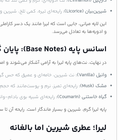
دارچین (Cinnamon):
نت ادویه‌ای، گرم و کمی تند که ب
شیرین‌بیان (Licorice):
رایحه‌ای تیره، کمی تلخ، شیرین و
این لایه میانی، جایی است که لیرا مانند یک دسر کارام
و ادویه‌ها به تعادل می‌رسد.
اسانس پایه (Base Notes): پایان گرم، شیرین و ماندگار
در نهایت، نت‌های پایه لیرا به آرامی آشکار می‌شوند و امض
وانیل (Vanilla):
نت شیرین، خامه‌ای و عمیق که حس گرم 
مشک (Musk):
رایحه‌ای تمیز، نرم و پوست‌مانند که حجم ش
گیاه خاستنی (Coumarin):
رایحه‌ای شبیه بوی بادام-و
پایه لیرا گرم، شیرین و بسیار ماندگار است. رایحه آن تا
لیرا؛ عطری شیرین اما بالغانه