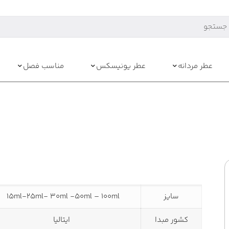
عطر مردانه
عطر یونیسکس
مناسب فصل
سایز
15ml-25ml- 30ml -50ml – 100ml
کشور مبدا
ایتالیا