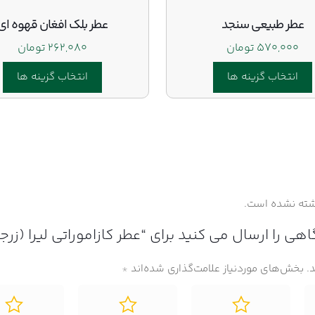
عطر طبیعی سنجد
عطر بلک افغان قهوه ای
۵۷۰,۰۰۰
تومان
۲۶۲,۰۸۰
تومان
انتخاب گزینه ها
انتخاب گزینه ها
این
این
محصول
محصول
دارای
دارای
انواع
انواع
مختلفی
مختلفی
می
می
شته نشده است.
باشد.
باشد.
گزینه
گزینه
هی را ارسال می کنید برای “عطر کازاموراتی لیرا (زرج
ها
ها
ممکن
ممکن
.
بخش‌های موردنیاز علامت‌گذاری شده‌اند
*
است
است
در
در