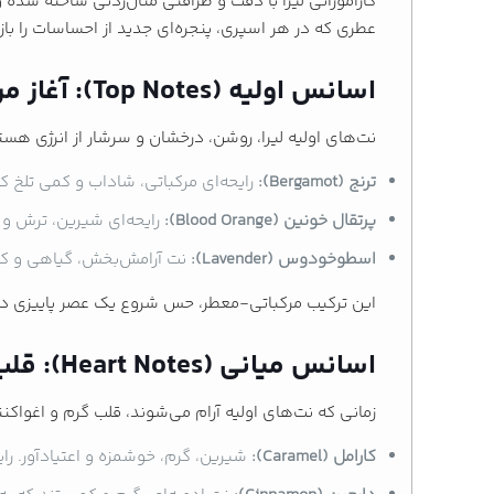
کازاموراتی لیرا با دقت و ظرافتی مثال‌زدنی ساخته شده و
عطری که در هر اسپری، پنجره‌ای جدید از احساسات را باز 
اسانس اولیه (Top Notes): آغاز مرکباتی و روشن
نت‌های اولیه لیرا، روشن، درخشان و سرشار از انرژی هس
ترنج (Bergamot):
رایحه‌ای مرکباتی، شاداب و کمی تلخ 
پرتقال خونین (Blood Orange):
رایحه‌ای شیرین، ترش و 
اسطوخودوس (Lavender):
نت آرامش‌بخش، گیاهی و کمی 
این ترکیب مرکباتی-معطر، حس شروع یک عصر پاییزی در کوچ
اسانس میانی (Heart Notes): قلب شیرین، دنج و خوشمزه
زمانی که نت‌های اولیه آرام می‌شوند، قلب گرم و اغواک
کارامل (Caramel):
شیرین، گرم، خوشمزه و اعتیادآور. رای