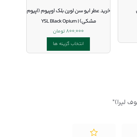
خرید عطر ایو سن لورن بلک اوپیوم (اپیوم
مشکی) | YSL Black Opium
۸۰۰,۰۰۰
تومان
انتخاب گزینه ها
این
محصول
دارای
انواع
مختلفی
می
وف لیرا)”
باشد.
گزینه
ها
ممکن
است