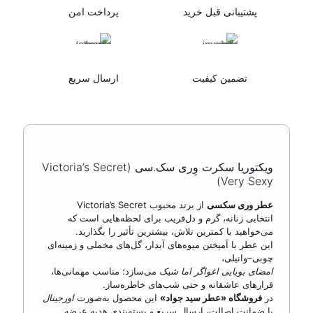
پشتیبانی قبل خرید
پرداخت امن
تضمین کیفیت
ارسال سریع
ویکتوریا سکرت وِری سک.سی (Victoria’s Secret
Very Sexy)
عطر وری سکسی
از برند محبوب Victoria’s Secret
انتخابی زنانه، گرم و دل‌فریب برای لحظه‌هایی است که
می‌خواهید با کمترین تلاش، بیشترین تأثیر را بگذارید.
این عطر با آمیختن میوه‌های آبدار، گل‌های مخملی و زمینه‌ای
چوبی–وانیلی،
امضای بویایی اغواگر اما شیک
می‌سازد؛ مناسب مهمانی‌ها،
قرارهای عاشقانه و حتی شب‌های خاطره‌ساز.
در
فروشگاه «عطر سید جواد»
این محصول به‌صورت
اورجینال
با ضمانت اصالت، ارسال سریع و بسته‌بندی هدیه عرضه