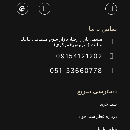
تماس با ما
مشهد، بازار رضا، بازار سوم مـقـابـل بـانـك
مـلـت (سرنبش)(مركزى)
09154121202
051-33660778
دسترسی سریع
سبد خرید
درباره عطر سید جواد
تماس با ما