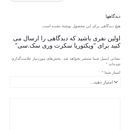
محصول
در
این
است
دارای
صفحه
محصول
در
انواع
دارای
محصول
صفحه
دیدگاهها
مختلفی
انواع
انتخاب
محصول
می
هیچ دیدگاهی برای این محصول نوشته نشده است.
شوند
مختلفی
انتخاب
باشد.
می
شوند
گزینه
باشد.
اولین نفری باشید که دیدگاهی را ارسال می
ها
گزینه
کنید برای “ویکتوریا سکرت وری سک.سی”
ممکن
ها
است
ممکن
نشانی ایمیل شما منتشر نخواهد شد.
بخش‌های موردنیاز علامت‌گذاری
در
است
شده‌اند
*
صفحه
در
محصول
صفحه
امتیاز شما
*
انتخاب
محصول
شوند
انتخاب
شوند