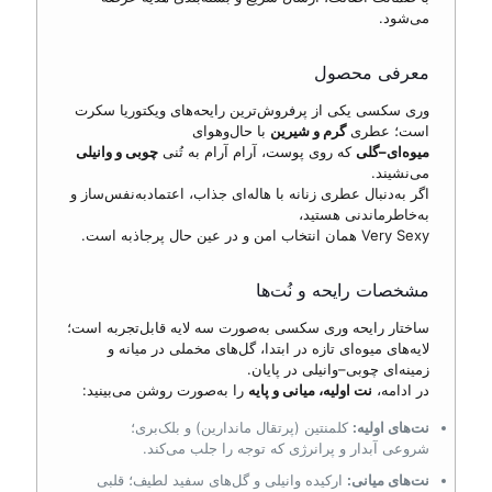
می‌شود.
معرفی محصول
وری سکسی یکی از پرفروش‌ترین رایحه‌های ویکتوریا سکرت
است؛ عطری
گرم و شیرین
با حال‌وهوای
میوه‌ای–گلی
که روی پوست، آرام آرام به تُنی
چوبی و وانیلی
می‌نشیند.
اگر به‌دنبال عطری زنانه با هاله‌ای جذاب، اعتمادبه‌نفس‌ساز و
به‌خاطرماندنی هستید،
Very Sexy همان انتخاب امن و در عین حال پرجاذبه است.
مشخصات رایحه و نُت‌ها
ساختار رایحه وری سکسی به‌صورت سه لایه قابل‌تجربه است؛
لایه‌های میوه‌ای تازه در ابتدا، گل‌های مخملی در میانه و
زمینه‌ای چوبی–وانیلی در پایان.
در ادامه،
نت اولیه، میانی و پایه
را به‌صورت روشن می‌بینید:
نت‌های اولیه:
کلمنتین (پرتقال ماندارین) و بلک‌بری؛
شروعی آبدار و پرانرژی که توجه را جلب می‌کند.
نت‌های میانی:
ارکیده وانیلی و گل‌های سفید لطیف؛ قلبی