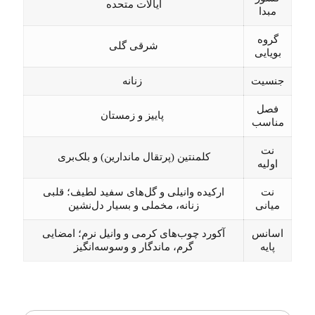
ایالات متحده
مبدا
گروه
شرقی گلی
بویایی
جنسیت
زنانه
فصل
پاییز و زمستان
مناسب
نت
کلمنتین (پرتقال ماندارین) و بلک‌بری
اولیه
نت
ارکیده وانیلی و گل‌های سفید لطیف؛ قلبی
میانی
زنانه، مخملی و بسیار دل‌نشین
اسانس
آکورد چوب‌های کرمی و وانیل نرم؛ امضایی
پایه
گرم، ماندگار و وسوسه‌انگیز