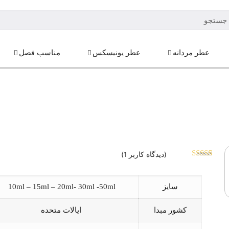
عطر مردانه
عطر یونیسکس
مناسب فصل
(دیدگاه کاربر
1
)
1
امتیاز
3.00
از
5 امتیاز
سایز
10ml – 15ml – 20ml- 30ml -50ml
مشتری
کشور مبدا
ایالات متحده