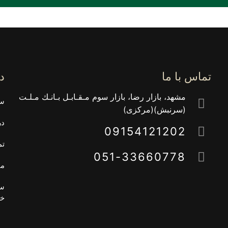
تماس با ما
د
مشهد، بازار رضا، بازار سوم مـقـابـل بـانـك مـلـت
سب
(سرنبش)(مركزى)
در
09154121202
تم
051-33660778
مق
سی
خ