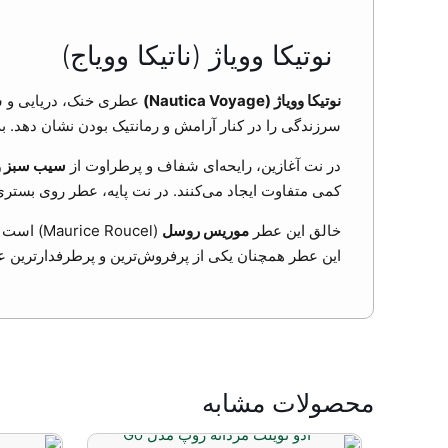
نوتیکا وویاژ (ناتیکا وویاج)
نوتیکا وویاژ (Nautica Voyage)
عطری خنک، دریایی و سر
سرزندگی را در کنار آرامش و رمانتیک بودن نشان دهد. به
در نت آغازین، رایحه‌ای شفاف و پرطراوت از
سیب سبز و 
کمی متفاوت ایجاد می‌کنند. در نت پایه، عطر روی بستر
خالق این عطر
موریس روسل
(Maurice Roucel) است و نوتیکا وویاژ در سال
این عطر همچنان یکی از پرفروش‌ترین و پرطرفدارترین 
محصولات مشابه