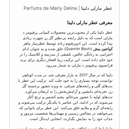
عطر مارلی دلینا | Parfums de Marly Delina
معرفی عطر مارلی دلینا
عطر دلینا یکی از محبوب‌ترین محصولات کمپانی پرفیومز د
مارلی است که به دلیل رایحه بی‌نظیر گل رز شهرت زیادی
پیدا کرده است. این ادوپرفیوم زنانه توسط عطرساز ماهر
کوانتین بیش
(Quentin Bisch) خلق شده و به عنوان ادای
احترامی به زنانگی خالص، تلفیقی از مدرنیته و کلاسیک را در
خود جای داده است. این ترکیب زیبا افتخار دیگری برای برند
فرانسوی پرفیومز د مارلی به شمار می‌رود.
دلینا که در سال 2017 به بازار معرفی شد، در مدت کوتاهی
توانست توجه بسیاری را به خود جلب کند. ترکیب این عطر با
نت‌های گلی و رایحه‌های شرقی، به ویژه حضور برجسته گل
رز، تجربه‌ای دلنشین و آرامش‌بخش را به ارمغان می‌آورد.
نت‌های اولیه با حضور سرخالو، پشم کشمیر و ترنج آغاز
می‌شوند که در ادامه، این عناصر با یکدیگر ترکیب می‌شوند و
رایحه‌ای گرم و ملایم خلق می‌کنند. این عطر برای بانوانی که
می‌خواهند در مجالس رسمی و مهمانی‌ها شخصیت مرموز و
جذاب خود را به نمایش بگذارند، انتخابی ایده‌آل است.
دلینا با طراوت و لطافت خود بیشتر برای روزهای سرد پاییز و