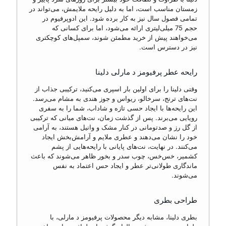
زمستان مناسب است، اما به دلیل رایحه ملایمش، می‌تواند در
تمامی فصول سال نیز به کار برده شود. این ادوپرفیوم در
حجم 75 میلی‌لیتری ارائه می‌شود، اما برای کسانی که
می‌خواهند پیش از خرید مطمئن شوند، سمپل‌های کوچکتری
نیز در دسترس است.
رایحه عطر پرفیومز د مارلی دلینا
وقتی دلینا را برای اولین بار اسپری می‌کنید، ترکیبی جذاب از
نت‌های ترنج، سرخالو، ریواس و جوز هندی به مشام می‌رسد.
این رایحه‌ها با ایجاد حسی تازه و شاداب، شما را به سفری
رویایی می‌برند. پس از گذشت زمان، نت‌های میانی که ترکیبی
از گل رز و صدتومانی در کنار مشک و وانیل هستند، به آرامی
خود را نشان می‌دهند و عطری ملایم و آرامش‌بخش ایجاد
می‌کنند. در نهایت، نت‌های پایانی با رایحه‌هایی از پشم
کشمیر، خس‌خس، چوب سدر و بخور ظاهر می‌شوند که باعث
ماندگاری طولانی‌تر عطر و ایجاد حس اعتماد به نفس
می‌شوند.
طراحی بطری
بطری دلینا، مشابه دیگر محصولات پرفیومز د مارلی، با