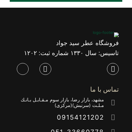
فروشگاه عطر سید جواد
تاسیس: سال ١٣٣٠ شماره ثبت: ١٢٠٢
تماس با ما
مشهد، بازار رضا، بازار سوم مـقـابـل بـانـك
مـلـت (سرنبش)(مركزى)
09154121202
051-33660778