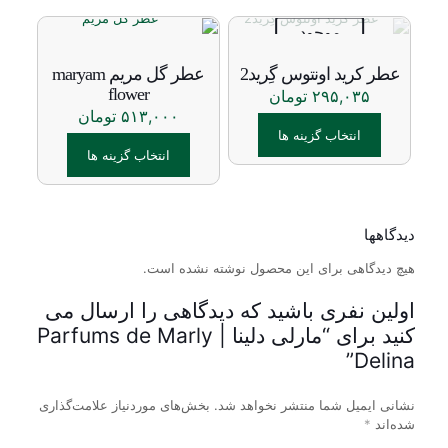
این
این
محصول
محصول
موجود
دارای
دارای
نیست
انواع
انواع
عطر کرید اونتوس گِرید2
عطر گل مریم maryam
مختلفی
مختلفی
flower
۲۹۵,۰۳۵
تومان
می
می
۵۱۳,۰۰۰
تومان
باشد.
باشد.
انتخاب گزینه ها
گزینه
گزینه
ها
ها
انتخاب گزینه ها
این
ممکن
ممکن
محصول
این
است
است
دارای
محصول
در
در
انواع
دارای
صفحه
صفحه
دیدگاهها
مختلفی
انواع
محصول
محصول
می
هیچ دیدگاهی برای این محصول نوشته نشده است.
مختلفی
انتخاب
انتخاب
باشد.
می
شوند
شوند
گزینه
باشد.
اولین نفری باشید که دیدگاهی را ارسال می
ها
گزینه
کنید برای “مارلی دلینا | Parfums de Marly
ممکن
ها
Delina”
است
ممکن
در
است
صفحه
در
نشانی ایمیل شما منتشر نخواهد شد.
بخش‌های موردنیاز علامت‌گذاری
محصول
صفحه
شده‌اند
*
انتخاب
محصول