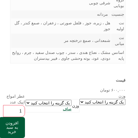
شرقی چوبی
بویایی
جنسیت
مردانه
نت
هل ، زیره، جوز ، فلفل صورتی ، زعفران ، صمغ کندر ، گل
اولیه
جوز
نت
شمعدانی ، صمغ درختچه مر
میانی
اسانس
مشک ، نعناع هندی ، سدر ، چوب صندل سفید ، چرم ، روایح
پایه
دودی، عود، بوته وحشی جاوی ، فیبر بیدستران
قیمت
۶۰۰,۰۰۰
تومان
وزن
عطر امواج
اپیک عدد
وزن
صاف
افزودن
به سبد
خرید