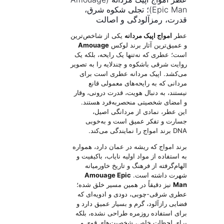
Epic Man)؛ تجلی شکوه شرق،
قدرت، رمزآلودگی و اصالت
عطر
امواج اپیک مردانه
یکی از شاخص‌ترین
و عمیق‌ترین آثار برند لوکس
Amouage
است؛ عطری که نه‌تنها یک رایحه، بلکه یک
روایت شرقی باشکوه و چندلایه را به تصویر
می‌کشد. اپیک مردانه عطری است برای
مردانی که به رایحه‌های معمولی قانع
نیستند، به دنبال هویت، قدرت درونی، وقار
و امضای شخصیتی منحصربه‌فرد هستند.
این عطر، نمادی از مردانگی اصیل،
جسارت و تفکر عمیق است و به‌خوبی
DNA برند امواج را نمایندگی می‌کند.
برند امواج که ریشه در عمان دارد، همواره
به استفاده از مواد اولیه نایاب، باکیفیت و
الهام‌گرفته از فرهنگ و تاریخ خاورمیانه
شهرت داشته است.
Amouage Epic
Man
نیز دقیقاً در همین مسیر خلق شده؛
عطری شرقی-چوبی، دودی و ادویه‌ای که
فضایی رازآلود، گرم و بسیار عمیق دارد و
برای استفاده روزمره طراحی نشده، بلکه
برای لحظات خاص، شخصیت‌های قوی و