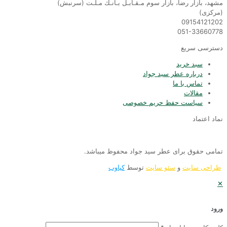
شهد، بازار رضا، بازار سوم مـقـابـل بـانـك مـلـت (سرنبش)
مركزى)
0915412120
051-3366077
سترسی سریع
سبد خرید
درباره عطر سید جواد
تماس با ما
مقالات
سیاست حفظ حریم خصوصی
ماد اعتماد
مامی حقوق برای عطر سید جواد محفوظ میباشد.
طراحی سایت
و
سئو سایت
توسط
کیاوب
رود