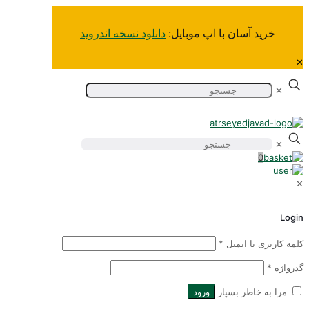
خرید آسان‌ با اپ موبایل:
دانلود نسخه اندروید
✕
✕
0
Logi
لمه کاربری یا ایمیل
*
ذرواژه
*
مرا به خاطر بسپار
ورود