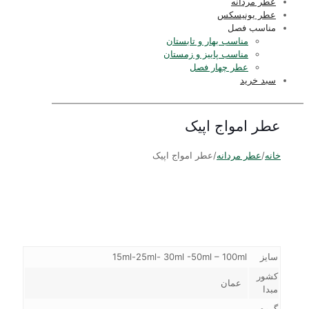
عطر مردانه
عطر یونیسکس
مناسب فصل
مناسب بهار و تابستان
مناسب پاییز و زمستان
عطر چهار فصل
سبد خرید
عطر امواج اپیک
خانه
/
عطر مردانه
/
عطر امواج اپیک
سایز
15ml-25ml- 30ml -50ml – 100ml
کشور
عمان
مبدا
گروه