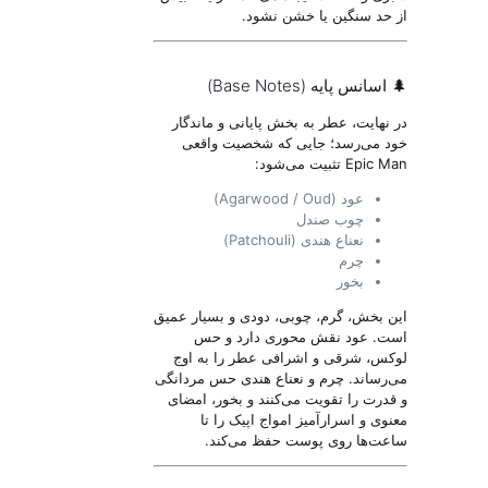
از حد سنگین یا خشن نشود.
🌲 اسانس پایه (Base Notes)
در نهایت، عطر به بخش پایانی و ماندگار
خود می‌رسد؛ جایی که شخصیت واقعی
Epic Man تثبیت می‌شود:
عود (Agarwood / Oud)
چوب صندل
نعناع هندی (Patchouli)
چرم
بخور
این بخش، گرم، چوبی، دودی و بسیار عمیق
است. عود نقش محوری دارد و حس
لوکس، شرقی و اشرافی عطر را به اوج
می‌رساند. چرم و نعناع هندی حس مردانگی
و قدرت را تقویت می‌کنند و بخور، امضای
معنوی و اسرارآمیز امواج اپیک را تا
ساعت‌ها روی پوست حفظ می‌کند.