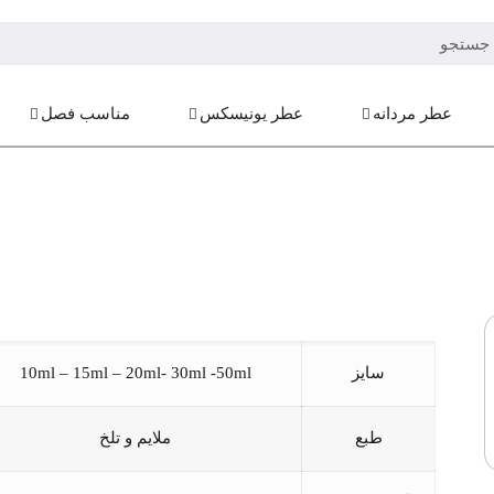
عطر مردانه
عطر یونیسکس
مناسب فصل
سایز
10ml – 15ml – 20ml- 30ml -50ml
طبع
ملایم و تلخ