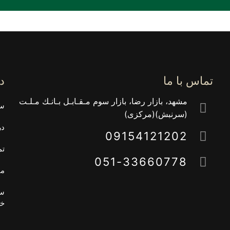
تماس با ما
د
مشهد، بازار رضا، بازار سوم مـقـابـل بـانـك مـلـت
سب
(سرنبش)(مركزى)
در
09154121202
تم
051-33660778
مق
سی
خ