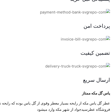
پرداخت امن
تضمین کیفیت
ارسال سریع
ياس گل مكه ممتاز
عطر گل ياس مكه از رايحه بسيار معطر وقوى از گل ياس بوده كه رايحه نس
فروشگاه عطرسيدجواد از شهر مكه وارد ميشود