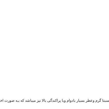
بتا گرم وعطر بسيار بادوام وبا پراكندگى بالا نيز ميباشد كه بـه صورت