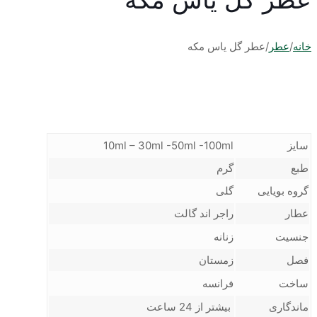
خانه
/
عطر
/
عطر گل ياس مكه
سایز
10ml – 30ml -50ml -100ml
طبع
گرم
گروه بویایی
گلی
عطار
راجر اند گالت
جنسیت
زنانه
فصل
زمستان
ساخت
فرانسه
ماندگاری
بیشتر از 24 ساعت