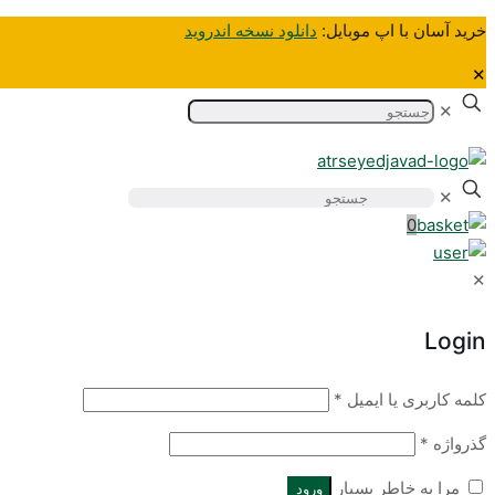
خرید آسان‌ با اپ موبایل:
دانلود نسخه اندروید
✕
✕
✕
0
✕
Login
کلمه کاربری یا ایمیل
*
گذرواژه
*
مرا به خاطر بسپار
ورود