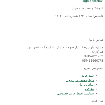
روشگاه عطر سید جواد
سیس: سال ١٣٣٠ شماره ثبت: ١٢٠٢
ماس با ما
شهد، بازار رضا، بازار سوم مـقـابـل بـانـك مـلـت (سرنبش)
مركزى)
0915412120
051-3366077
سترسی سریع
سبد خرید
درباره عطر سید جواد
تماس با ما
مقالات
سیاست حفظ حریم خصوصی
ماد اعتماد