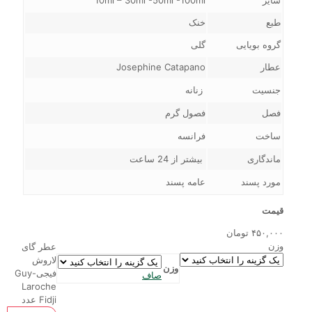
طبع
خنک
گروه بویایی
گلی
عطار
Josephine Catapano
جنسیت
زنانه
فصل
فصول گرم
ساخت
فرانسه
ماندگاری
بیشتر از 24 ساعت
مورد پسند
عامه پسند
قیمت
۴۵۰,۰۰۰
تومان
وزن
عطر گای
لاروش
وزن
فیجی-Guy
صاف
Laroche
Fidji عدد