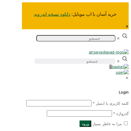
خرید آسان‌ با اپ موبایل:
دانلود نسخه اندروید
✕
✕
0
Logi
لمه کاربری یا ایمیل
*
ذرواژه
*
مرا به خاطر بسپار
ورود