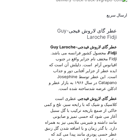
ارسال سریع
عطر گای لاروش فیجی-Guy
Laroche Fidji
عطر گای لاروش فیدجی-Guy Laroche
Fidji،
محصول کشور فرانسه می باشد.
Fidji مخفف نام جزایر واقع در جنوب
اقیانوس آرام است. دلیلش آن است که
ایده عطر از جزایر آفتابی دور و جذاب
است. این عطر توسط Josephine
Catapano در سال ۱۹۶۶ به بازار عطر و
ادکلن عرضه شدساخته شده است.
عطر گای لاروش فیدجی
عطری است
کلاسیک و شیک که با رایحه سبز، تلخ و کمی
خاکی از صمغ باریجه ترکیب با گل سنبل
آغاز می شود که حسی تمیز و صابونی
مانند داشته و شیرینی ملایمی نیز به همراه
دارد. با گذر زمان و با اضافه شدن گل زنبق
عطر حسی پودری مانند پیدا می کند که
ترکیبش با رایحه گیاهی، سبز و خاکی عطر