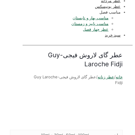
عطر مردانه
عطر یونیسکس
مناسب فصل
مناسب بهار و تابستان
مناسب پاییز و زمستان
عطر چهار فصل
سبد خرید
عطر گای لاروش فیجی-Guy
Laroche Fidji
خانه
/
عطر زنانه
/
عطر گای لاروش فیجی-Guy Laroche
Fidji
سایز
10ml – 30ml -50ml -100ml