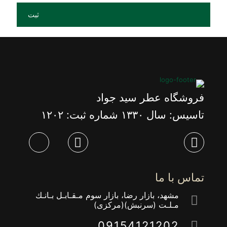
فروشگاه عطر سید جواد
تاسیس: سال ١٣٣٠ شماره ثبت: ١٢٠٢
تماس با ما
مشهد، بازار رضا، بازار سوم مـقـابـل بـانـك
مـلـت (سرنبش)(مركزى)
09154121202