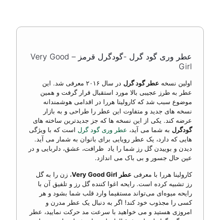
عطر وری گود گرل -گودگرل قرمز – Very Good
Girl
اولین نسخه
عطر گود گرل
در سال ۲۰۱۶ معرفی شد. این
عطر به طرز عجیبی بالا مورد استقبال قرار گرفت و همین
موضوع سبب شد که کارولینا هررا در اقدامی هوشمندانه
نسخه های جدید و متفاوت این عطر را طراحی و به بازار
عرضه کند. یکی از این نسخه ها که جز جدیدترین ساخته های
گودگرل
به شما می آید،
عطر وری گود گرل
است که با ویژگی
هایی که دارد، یک عطر رویایی برای بانوان به شمار می آید.
دیدن و بوییدن گل رز شما را یاد ظرافت، عشق، دلربایی و در
عین حال جسور و بی باک می اندازد.
کارولینا هررا با معرفی
عطر Very Good Girl
، زن را به گل
رز تشبیه کرده است. رایحه اغوا کننده گل رز و تلفیق آن با
رایحه میوه‌ای می‌تواند مستقیما وارد قلب شما بشود و هر
کسی را مجذوب خود کند! اگر به دنبال یک عطر مدرن و
امروزی هستید و می خواهید با سرعت مد حرکت نمایید، عطر