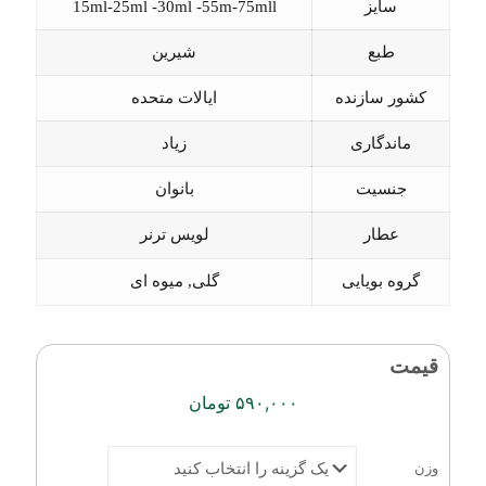
سایز
15ml-25ml -30ml -55m-75mll
طبع
شیرین
کشور سازنده
ایالات متحده
ماندگاری
زیاد
جنسیت
بانوان
عطار
لویس ترنر
گروه بویایی
گلی, میوه ای
قیمت
۵۹۰,۰۰۰
تومان
وزن