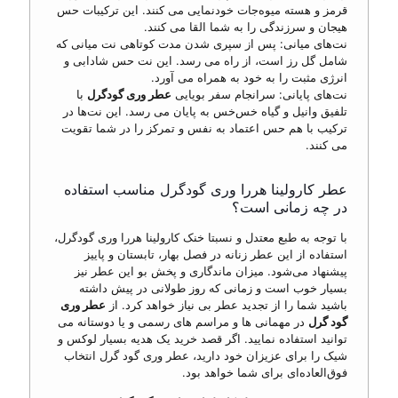
قرمز و هسته میوه‌جات خودنمایی می کنند. این ترکیبات حس
هیجان و سرزندگی را به شما القا می کنند.
نت‌های میانی: پس از سپری شدن مدت کوتاهی نت میانی که
شامل گل رز است، از راه می رسد. این نت حس شادابی و
انرژی مثبت را به خود به همراه می آورد.
نت‌های پایانی: سرانجام سفر بویایی
عطر وری گودگرل
با
تلفیق وانیل و گیاه خس‌خس به پایان می رسد. این نت‌ها در
ترکیب با هم حس اعتماد به نفس و تمرکز را در شما تقویت
می کنند.
عطر کارولینا هررا وری گودگرل مناسب استفاده
در چه زمانی است؟
با توجه به طبع معتدل و نسبتا خنک کارولینا هررا وری گودگرل،
استفاده از این عطر زنانه در فصل بهار، تابستان و پاییز
پیشنهاد می‌شود. میزان ماندگاری و پخش بو این عطر نیز
بسیار خوب است و زمانی که روز طولانی در پیش داشته
باشید شما را از تجدید عطر بی نیاز خواهد کرد. از
عطر وری
گود گرل
در مهمانی ها و مراسم های رسمی و یا دوستانه می
توانید استفاده نمایید. اگر قصد خرید یک هدیه بسیار لوکس و
شیک را برای عزیزان خود دارید، عطر وری گود گرل انتخاب
فوق‌العاده‌ای برای شما خواهد بود.