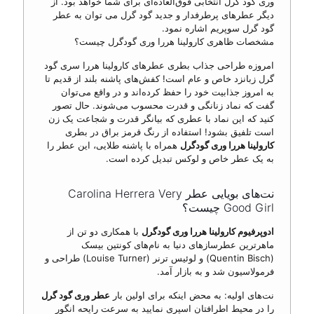
وری گود گرل انتخابی فوق‌العاده‌ای برای شما خواهد بود. از
دیگر عطرهای پرطرفدار و جدید گود گرل می توان به عطر
گود گرل سوپریم اشاره نمود.
مشخصات ظاهری کارولینا هررا وری گودگرل چیست؟
امروزه طراحی جذاب بطری عطرهای کارولینا هررا سری گود
گرل زبانزد خاص و عام است! کفش‌های پاشنه بلند از قدیم تا
به امروز جذابیت خود را حفظ کرده‌اند و در واقع می‌توان
گفت که نماد زنانگی و قدرت محسوب می‌شوند. حال تصور
کنید که این نماد با عطری که بیانگر قدرت و شجاعت یک زن
است تلفیق بشود! استفاده از رنگ قرمز براق در بطری
کارولینا هررا وری گودگرل
همراه با پاشنه طلایی، این عطر را
به یک عطر خاص و لوکس تبدیل کرده است.
نت‌های بویایی عطر Carolina Herrera Very
Good Girl چیست؟
ادوپرفیوم کارولینا هررا وری گودگرل
با همکاری دو تن از
ماهرترین‌ عطرسازهای دنیا به نام‌های کونتین بیسک
(Quentin Bisch) و لوئیس ترنر (Louise Turner) طراحی و
فرمولاسیون شد و به بازار آمد.
نت‌های اولیه: به محض اینکه برای اولین بار
عطر وری گود گرل
را در محیط اطرافتان اسپری نمایید به سرعت رایحه انگور