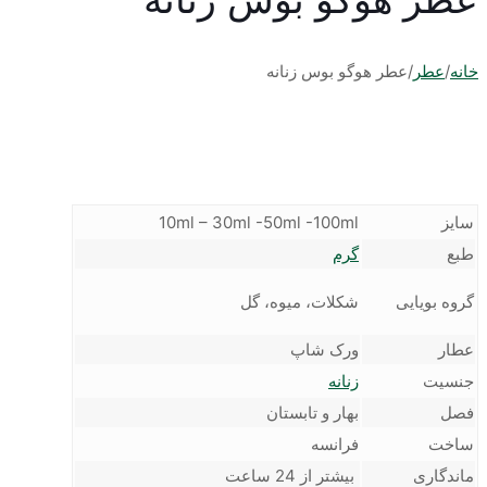
خانه
/
عطر
/
عطر هوگو بوس زنانه
سایز
10ml – 30ml -50ml -100ml
طبع
گرم
گروه بویایی
شکلات، میوه، گل
عطار
ورک شاپ
جنسیت
زنانه
فصل
بهار و تابستان
ساخت
فرانسه
ماندگاری
بیشتر از 24 ساعت