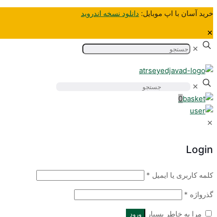
خرید آسان‌ با اپ موبایل:
دانلود نسخه اندروید
✕
✕
✕
0
✕
Login
کلمه کاربری یا ایمیل
*
گذرواژه
*
مرا به خاطر بسپار
ورود