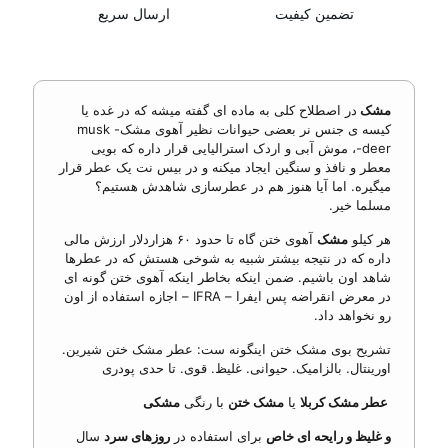
تضمین کیفیت
ارسال سریع
مشک
در اصطلاح کلی به ماده ای گفته میشه که در غده یا
کیسه ی جنس نر بعضی حیوانات نظیر آهوی مشک- musk
deer-، موش آبی و اردک استرالیایی قرار داره که بویی
معطر و نافذ و سنگین ایجاد میکنه و در بیس نت یک عطر قرار
میگیره. اما آیا هنوز هم در عطرسازی شاهدش هستیم؟
مسلما خیر.
هر کیلو
مشک
آهوی ختن گاه تا حدود ۶٠ هزاردلار ارزش مالی
داره که در نتیجه بیشتر شبیه به شوخی هستش که در عطرها
شاهد اون باشیم. ضمن اینکه بخاطر اینکه آهوی ختن گونه ای
در معرض انقراضه پس ایفرا – IFRA – اجازه استفاده از اون
رو نخواهد داد.
تشریح بوی مشک ختن اینگونه ست: عطر مشک ختن شیرین.
اورینتال. بالزامیک. حیوانی. غلیظ. قوی. تا حدی پودری
عطر مشک کربلا
یا
مشک ختن
با رنگی
مشکی
و غلیظ و رایحه ای خاص
برای استفاده در
روزهای سرد
سال