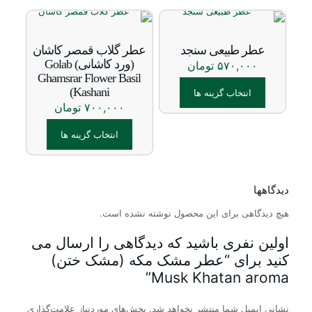
محصول
این
دارای
محصول
انواع
دارای
مختلفی
انواع
عطر طبیعی سنجد
عطر گلاب قمصر کاشان
می
مختلفی
(ورد کاشانی) Golab
۵۷۰,۰۰۰
تومان
باشد.
می
Ghamsrar Flower Basil
گزینه
باشد.
(Kashani
ها
انتخاب گزینه ها
گزینه
ممکن
۷۰۰,۰۰۰
تومان
ها
این
است
ممکن
محصول
در
است
انتخاب گزینه ها
دارای
صفحه
در
انواع
محصول
صفحه
این
مختلفی
انتخاب
محصول
محصول
می
شوند
انتخاب
دارای
دیدگاهها
باشد.
شوند
انواع
گزینه
هیچ دیدگاهی برای این محصول نوشته نشده است.
مختلفی
ها
می
ممکن
باشد.
اولین نفری باشید که دیدگاهی را ارسال می
است
گزینه
کنید برای “عطر مشک مکه (مشک ختن)
در
ها
Musk Khatan aroma”
صفحه
ممکن
محصول
است
انتخاب
در
نشانی ایمیل شما منتشر نخواهد شد.
بخش‌های موردنیاز علامت‌گذاری