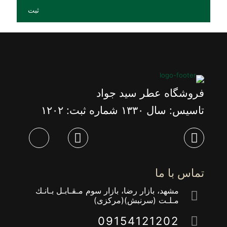
فروشگاه عطر سید جواد
تاسیس: سال ١٣٣٠ شماره ثبت: ١٢٠٢
تماس با ما
مشهد، بازار رضا، بازار سوم مـقـابـل بـانـك
مـلـت (سرنبش)(مركزى)
09154121202