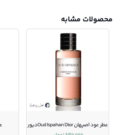
محصولات مشابه
عطر عود اصپهان Oud Ispahan Diorدیور
عطر
۶۳۰,۰۰۰
تومان