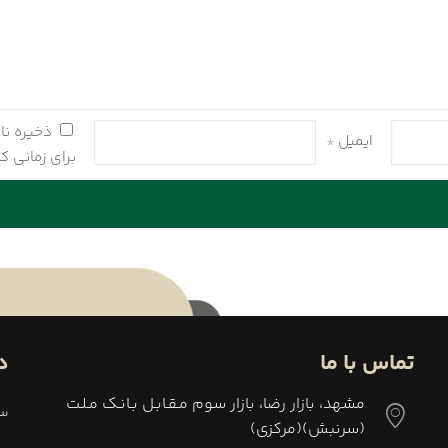
شوند
شوند
ذخیره نا
ایمیل
*
برای زمانی ک
تماس با ما
د
مشهد، بازار رضا، بازار سوم مـقـابـل بـانـك مـلـت
سب
(سرنبش)(مركزى)