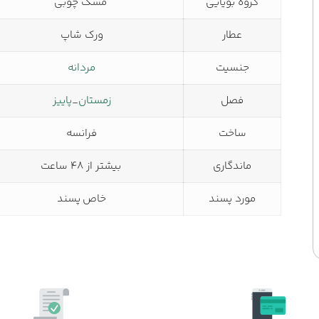
گروه بویایی
مشک چوبی
عطار
ورک شاپ
جنسیت
مردانه
فصل
زمستان
_
پاییز
ساخت
فرانسه
ماندگاری
بیشتر از 48 ساعت
مورد پسند
خاص پسند