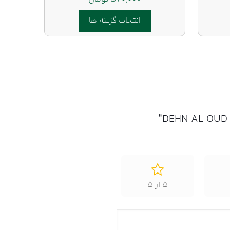
انتخاب گزینه ها
این
محصول
دارای
انواع
مختلفی
می
باشد.
گزینه
ها
ممکن
است
در
5 از 5
صفحه
محصول
انتخاب