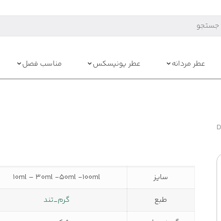
عطر مردانه
عطر یونیسکس
مناسب فصل
سایز
10ml – 30ml -50ml -100ml
طبع
گرم
_
تند