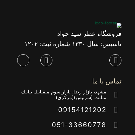
فروشگاه عطر سید جواد
تاسیس: سال ١٣٣٠ شماره ثبت: ١٢٠٢
تماس با ما
مشهد، بازار رضا، بازار سوم مـقـابـل بـانـك
مـلـت (سرنبش)(مركزى)
09154121202
051-33660778