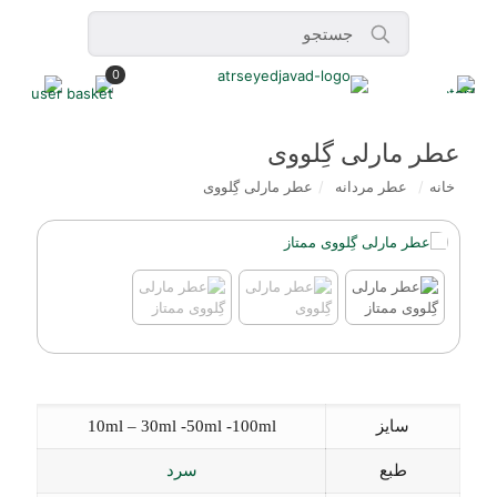
0
عطر مارلی گِلووی
خانه
/
عطر مردانه
/
عطر مارلی گِلووی
سایز
10ml – 30ml -50ml -100ml
طبع
سرد