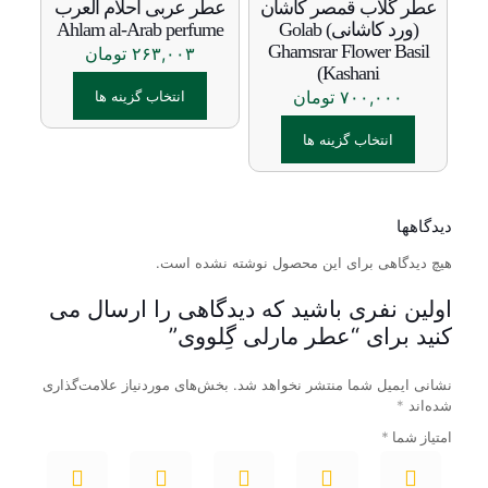
عطر گلاب قمصر کاشان
عطر عربی احلام العرب
مختلفی
مختلفی
(ورد کاشانی) Golab
Ahlam al-Arab perfume
می
می
Ghamsrar Flower Basil
۲۶۳,۰۰۳
تومان
باشد.
باشد.
(Kashani
گزینه
گزینه
۷۰۰,۰۰۰
تومان
ها
ها
انتخاب گزینه ها
ممکن
ممکن
این
است
است
انتخاب گزینه ها
محصول
در
در
دارای
صفحه
صفحه
این
انواع
محصول
محصول
محصول
مختلفی
انتخاب
انتخاب
دارای
دیدگاهها
می
شوند
شوند
انواع
باشد.
مختلفی
هیچ دیدگاهی برای این محصول نوشته نشده است.
گزینه
می
ها
باشد.
اولین نفری باشید که دیدگاهی را ارسال می
ممکن
گزینه
کنید برای “عطر مارلی گِلووی”
است
ها
در
ممکن
نشانی ایمیل شما منتشر نخواهد شد.
صفحه
بخش‌های موردنیاز علامت‌گذاری
است
شده‌اند
*
محصول
در
انتخاب
صفحه
امتیاز شما
*
شوند
محصول
انتخاب