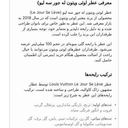
معرفی عطر لوئی ویتون له جور سه لیو)
عطر لوئی ویتون له جور سه لیو (Le Jour Se Lève)
محصولی از برند معتبر لوئی ویتون است که در سال 2018 به
بازار معرفی شد. این عطر به طور خاص برای بانوان طراحی
شده و به دلیل رایحه دلپذیر و متمایز خود، توجه بسیاری از
طرفداران این برند را جلب کرده است.
این عطر با رایحه گلی میوه‌ای در حجم 100 میلی‌لیتر عرضه
می‌شود. طرفداران عطرهای لوئی ویتون می‌توانند با خیال
راحت از اصالت محصول هنگام خرید اینترنتی آن اطمینان
حاصل کنند.
ترکیب رایحه‌ها
عطر Louis Vuitton Le Jour Se Lève توسط عطار
مشهور، ژاک کاوالیه، طراحی و ساخته شده است. ترکیب
رایحه‌های این عطر به شرح زیر است:
نت‌های اولیه
: ترنج، نارنگی ماندارین، پرتقال، گریپ
فروت و انگور فرنگی سیاه.
نت‌های میانی
: گل رز، ترکیبات سبز، یاس، گل برف، گل
صدتومانی، مگنولیا و گل اوسمانتوس.