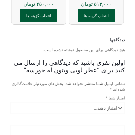
۵۱۳,۰۰۰
تومان
۴۵۰,۰۰۰
تومان
گزینه
باشد.
ها
گزینه
ممکن
انتخاب گزینه ها
ها
انتخاب گزینه ها
است
ممکن
در
این
این
است
صفحه
محصول
محصول
در
دارای
محصول
دارای
صفحه
دیدگاهها
انواع
انتخاب
انواع
محصول
شوند
مختلفی
هیچ دیدگاهی برای این محصول نوشته نشده است.
مختلفی
انتخاب
می
می
شوند
باشد.
باشد.
اولین نفری باشید که دیدگاهی را ارسال می
گزینه
گزینه
کنید برای “عطر لویی ویتون له جورسه”
ها
ها
ممکن
ممکن
نشانی ایمیل شما منتشر نخواهد شد.
بخش‌های موردنیاز علامت‌گذاری
است
است
شده‌اند
*
در
در
صفحه
صفحه
امتیاز شما
*
محصول
محصول
انتخاب
انتخاب
شوند
شوند