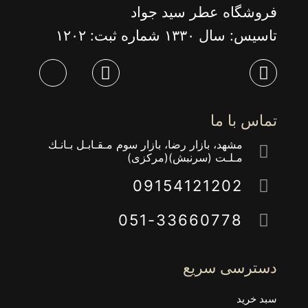
فروشگاه عطر سید جواد
تاسیس: سال ١٣٣٠ شماره ثبت: ١٢٠٢
تماس با ما
مشهد، بازار رضا، بازار سوم مـقـابـل بـانـك
مـلـت (سرنبش)(مركزى)
09154121202
051-33660778
دسترسی سریع
سبد خرید