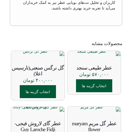
کاربران و تحلیل نت‌های بویایی عطر نیز به کمک خریداران
می‌آید تا تجربه خرید بهتری داشته باشند.
محصولات مشابه
عطر طبیعی سنجد
گل نرگس صنعتی(نارسیس
اعلا)
۵۷۰,۰۰۰
تومان
۴۰۰,۰۰۰
تومان
انتخاب گزینه ها
انتخاب گزینه ها
این
محصول
این
دارای
محصول
انواع
دارای
مختلفی
انواع
عطر گل مریم maryam
عطر گای لاروش فیجی-
می
مختلفی
Guy Laroche Fidji
flower
باشد.
می