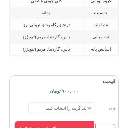
گروه بویایی
گلی چوبی مُشکی
جنسیت
زنانه
نت اولیه
ترنج (برگاموت)، نرولی، رز
نت میانی
یاس، گاردنیا، مریم (تیوبرُز)
اسانس پایه
یاس، گاردنیا، مریم (تیوبرُز)
قیمت
۷۰۰,۰۰۰
تومان
وزن
عطر
افزودن به سبد خرید