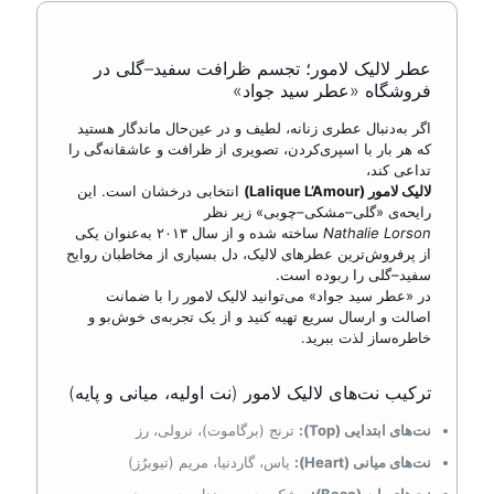
عطر لالیک لامور؛ تجسم ظرافت سفید–گلی در
فروشگاه «عطر سید جواد»
اگر به‌دنبال عطری زنانه، لطیف و در عین‌حال ماندگار هستید
که هر بار با اسپری‌کردن، تصویری از ظرافت و عاشقانه‌گی را
تداعی کند،
لالیک لامور (Lalique L’Amour)
انتخابی درخشان است. این
رایحه‌ی «گلی–مشکی–چوبی» زیر نظر
Nathalie Lorson
ساخته شده و از سال ۲۰۱۳ به‌عنوان یکی
از پرفروش‌ترین عطرهای لالیک، دل بسیاری از مخاطبان روایح
سفید–گلی را ربوده است.
در «عطر سید جواد» می‌توانید لالیک لامور را با ضمانت
اصالت و ارسال سریع تهیه کنید و از یک تجربه‌ی خوش‌بو و
خاطره‌ساز لذت ببرید.
ترکیب نت‌های لالیک لامور (نت اولیه، میانی و پایه)
نت‌های ابتدایی (Top):
ترنج (برگاموت)، نرولی، رز
نت‌های میانی (Heart):
یاس، گاردنیا، مریم (تیوبرُز)