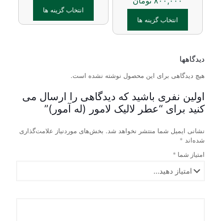
۸۰۰,۰۰۰
تومان
ها
گزینه
ممکن
ها
انتخاب گزینه ها
است
ممکن
انتخاب گزینه ها
در
این
است
صفحه
محصول
این
در
محصول
دارای
محصول
صفحه
انتخاب
انواع
دارای
محصول
دیدگاهها
شوند
مختلفی
انواع
انتخاب
می
مختلفی
هیچ دیدگاهی برای این محصول نوشته نشده است.
شوند
باشد.
می
گزینه
باشد.
اولین نفری باشید که دیدگاهی را ارسال می
ها
گزینه
کنید برای “عطر لالیک لامور (له آمور)”
ممکن
ها
است
ممکن
نشانی ایمیل شما منتشر نخواهد شد.
بخش‌های موردنیاز علامت‌گذاری
در
است
شده‌اند
*
صفحه
در
محصول
صفحه
امتیاز شما
*
انتخاب
محصول
شوند
انتخاب
شوند