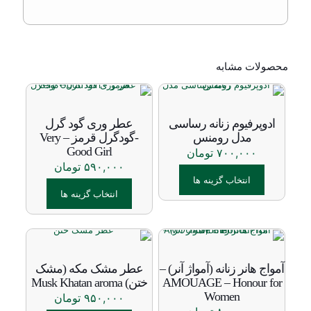
محصولات مشابه
ادوپرفیوم زنانه رساسی
عطر وری گود گرل
مدل رومنس
-گودگرل قرمز – Very
Good Girl
۷۰۰,۰۰۰
تومان
۵۹۰,۰۰۰
تومان
انتخاب گزینه ها
انتخاب گزینه ها
این
محصول
این
دارای
محصول
انواع
دارای
مختلفی
انواع
آمواج هانر زنانه (آمواژ آنر) –
عطر مشک مکه (مشک
می
مختلفی
AMOUAGE – Honour for
ختن) Musk Khatan aroma
باشد.
می
Women
۹۵۰,۰۰۰
تومان
گزینه
باشد.