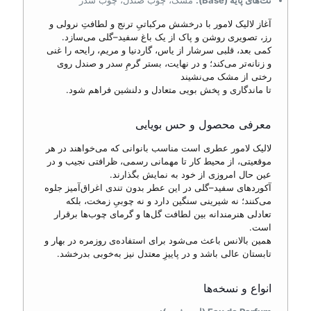
نت‌های پایه (Base):
مشک، چوب صندل، چوب سدر
آغاز لالیک لامور با درخشش مرکباتیِ ترنج و لطافتِ نرولی و
رز، تصویری روشن و پاک از یک باغ سفید–گلی می‌سازد.
کمی بعد، قلبی سرشار از یاس، گاردنیا و مریم، رایحه را غنی
و زنانه‌تر می‌کند؛ و در نهایت، بستر گرمِ سدر و صندل روی
رختی از مشک می‌نشیند
تا ماندگاری و پخش بویی متعادل و دلنشین فراهم شود.
معرفی محصول و حس بویایی
لالیک لامور عطری است مناسب بانوانی که می‌خواهند در هر
موقعیتی، از محیط کار تا مهمانی رسمی، ظرافتی نجیب و در
عین حال امروزی از خود به نمایش بگذارند.
آکوردهای سفید–گلی در این عطر بدون تندی اغراق‌آمیز جلوه
می‌کنند؛ نه شیرینی سنگین دارد و نه چوبیِ زمخت، بلکه
تعادلی هنرمندانه بین لطافت گل‌ها و گرمای چوب‌ها برقرار
است.
همین بالانس باعث می‌شود برای استفاده‌ی روزمره در بهار و
تابستان عالی باشد و در پاییزِ معتدل نیز به‌خوبی بدرخشد.
انواع و نسخه‌ها