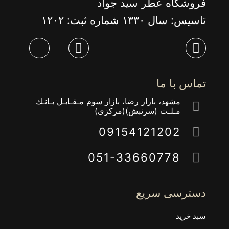
فروشگاه عطر سید جواد
تاسیس: سال ١٣٣٠ شماره ثبت: ١٢٠٢
تماس با ما
مشهد، بازار رضا، بازار سوم مـقـابـل بـانـك
مـلـت (سرنبش)(مركزى)
09154121202
051-33660778
دسترسی سریع
سبد خرید