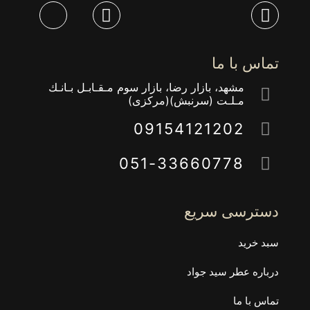
تماس با ما
مشهد، بازار رضا، بازار سوم مـقـابـل بـانـك
مـلـت (سرنبش)(مركزى)
09154121202
051-33660778
دسترسی سریع
سبد خرید
درباره عطر سید جواد
تماس با ما