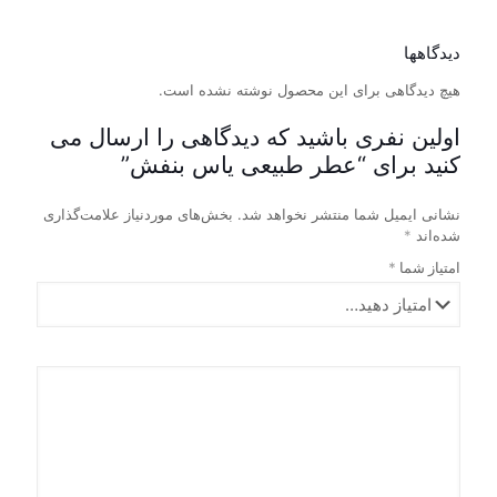
محصول
در
این
است
دارای
صفحه
محصول
در
انواع
محصول
دارای
صفحه
دیدگاهها
مختلفی
انتخاب
انواع
محصول
می
شوند
هیچ دیدگاهی برای این محصول نوشته نشده است.
مختلفی
انتخاب
باشد.
می
شوند
گزینه
باشد.
اولین نفری باشید که دیدگاهی را ارسال می
ها
گزینه
کنید برای “عطر طبیعی یاس بنفش”
ممکن
ها
است
ممکن
نشانی ایمیل شما منتشر نخواهد شد.
بخش‌های موردنیاز علامت‌گذاری
در
است
شده‌اند
*
صفحه
در
محصول
صفحه
امتیاز شما
*
انتخاب
محصول
شوند
انتخاب
شوند