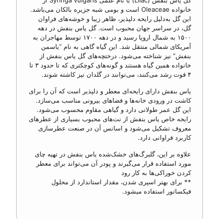
گل یاس بنفش (Lilac) با نام علمی Syringa vulgaris از
خانواده Oleaceae است و بومی شبه جزیره بالکان می‌باشد.
این گل به‌دلیل رایحه دلپذیر، ظاهر زیبا و خوشه‌های فراوان
گل، در سراسر جهان محبوب است. گل یاس بنفش در دهه
۱۵۰۰ به شمال اروپا رسید و در دهه ۱۷۰۰ توسط مهاجران به
آمریکای شمالی منتقل شد. این گیاه گاهی به نام “یاسمن
بنفش” نیز شناخته می‌شود. درختچه‌های گل یاس بنفش از
خانواده همین گیاه هستند و گونه‌های کوچکتری که تا حدود ۳ تا
۴ فوت رشد می‌کنند، می‌توانند در گلدان نیز کاشته شوند.
یاس بنفش دارای رایحه‌ای معطر و دلپذیر است که آن را برای
کاشت در ورودی خانه‌ها و فضاهای بیرونی مناسب می‌سازد.
این گل عمر طولانی دارد و گیاهی مقاوم محسوب می‌شود.
رایحه خاص یاس بنفش از نت‌های محبوب بسیاری از عطرهای
معروف تشکیل می‌شود و اسانس آن در صنعت عطرسازی
کاربرد فراوانی دارد.
علاوه بر این، گلبرگ‌های خشک‌شده یاس بنفش در تهیه چای
مورد استفاده قرار می‌گیرند و پودر آن می‌تواند برای معطر
کردن خوراکی‌ها به کار رود
** برای بهتر اسپری شدن، مقدار استاندارد از محلول
فیکساتور استفاده‌ میشود.