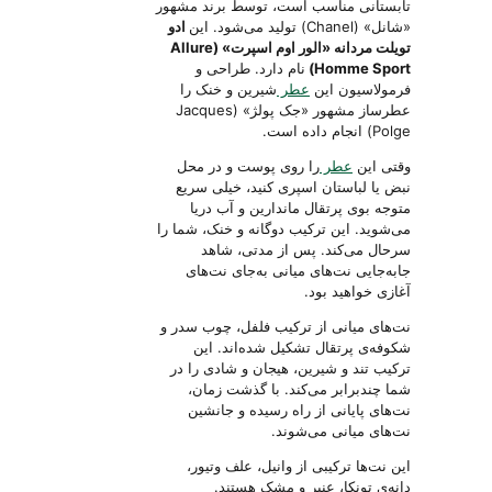
تابستانی مناسب است، توسط برند مشهور
«شانل» (Chanel) تولید می‌شود. این
ادو
تویلت مردانه «الور اوم اسپرت» (Allure
Homme Sport)
نام دارد. طراحی و
فرمولاسیون این
عطر
شیرین و خنک را
عطرساز مشهور «جک پولژ» (Jacques
Polge) انجام داده است.
وقتی این
عطر
را روی پوست و در محل
نبض یا لباستان اسپری کنید، خیلی سریع
متوجه بوی پرتقال ماندارین و آب دریا
می‌شوید. این ترکیب دوگانه و خنک، شما را
سرحال می‌کند. پس از مدتی، شاهد
جابه‌جایی نت‌های میانی به‌جای نت‌های
آغازی خواهید بود.
نت‌های میانی از ترکیب فلفل، چوب سدر و
شکوفه‌ی پرتقال تشکیل شده‌اند. این
ترکیب تند و شیرین، هیجان و شادی را در
شما چندبرابر می‌کند. با گذشت زمان،
نت‌های پایانی از راه رسیده و جانشین
نت‌های میانی می‌شوند.
این نت‌ها ترکیبی از وانیل، علف وتیور،
دانه‌ی تونکا، عنبر و مشک هستند.