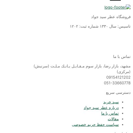
روشگاه عطر سید جواد
سیس: سال ١٣٣٠ شماره ثبت: ١٢٠٢
ماس با ما
شهد، بازار رضا، بازار سوم مـقـابـل بـانـك مـلـت (سرنبش)
مركزى)
0915412120
051-3366077
سترسی سریع
سبد خرید
درباره عطر سید جواد
تماس با ما
مقالات
سیاست حفظ حریم خصوصی