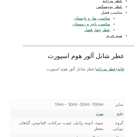
عطر مردانه
عطر یونیسکس
مناسب فصل
مناسب بهار و تابستان
مناسب پاییز و زمستان
عطر چهار فصل
سبد خرید
عطر شانل آلور هوم اسپورت
خانه
/
عطر مردانه
/
عطر شانل آلور هوم اسپورت
سایز
10ml – 30ml -50ml -100ml
طبع
سرد
گروه
میوه، ادویه، وانیل، چوب، مرکبات، اقیانوس، گیاهان
بویایی
معطر