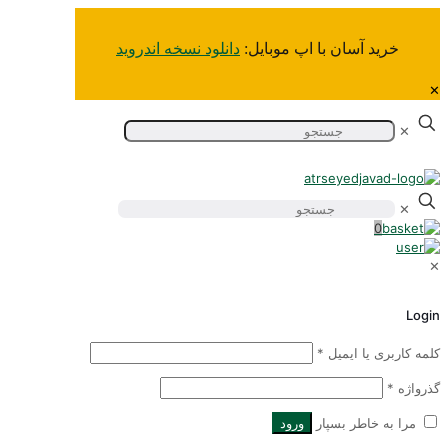
خرید آسان‌ با اپ موبایل:
دانلود نسخه اندروید
✕
✕
0
Logi
لمه کاربری یا ایمیل
*
ذرواژه
*
مرا به خاطر بسپار
ورود