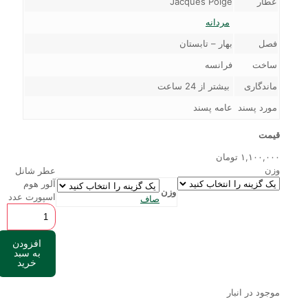
عطار
Jacques Polge
مردانه
فصل
بهار – تابستان
ساخت
فرانسه
ماندگاری
بیشتر از 24 ساعت
مورد پسند
عامه پسند
قیمت
۱,۱۰۰,۰۰۰
تومان
وزن
عطر شانل
آلور هوم
وزن
اسپورت عدد
صاف
افزودن
به سبد
خرید
موجود در انبار