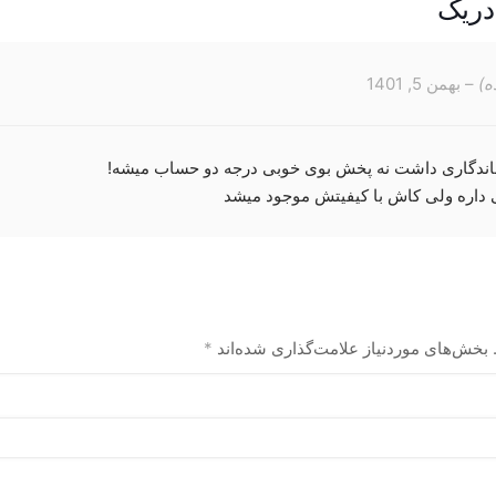
دریک
مختلفی
مختلفی
می
می
باشد.
باشد.
ه)
–
بهمن 5, 1401
گزینه
گزینه
ها
ها
ممکن
ممکن
 ماندگاری داشت نه پخش بوی خوبی درجه دو حساب میشه!
است
است
ی داره ولی کاش با کیفیتش موجود میشد
در
در
صفحه
صفحه
محصول
محصول
انتخاب
انتخاب
شوند
شوند
بخش‌های موردنیاز علامت‌گذاری شده‌اند
*