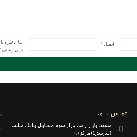
ذخیره نا
ایمیل
*
برای زمانی ک
تماس با ما
د
مشهد، بازار رضا، بازار سوم مـقـابـل بـانـك مـلـت
سب
(سرنبش)(مركزى)