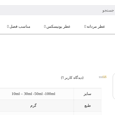
عطر مردانه
عطر یونیسکس
مناسب فصل
(دیدگاه کاربر
1
)
1
امتیاز
1.00
از
سایز
10ml – 30ml -50ml -100ml
5
امتیاز
مشتری
طبع
گرم