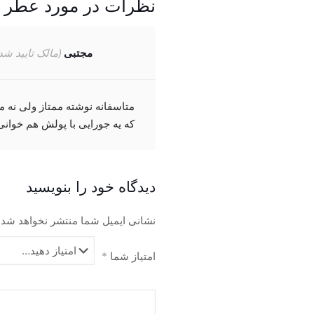
نظرات در مورد عطر 
مختلفی
می
باشد.
مجتبی
(مالک تایید شد
گزینه
ها
ممکن
متاسفانه نوشته ممتاز ولی نه
است
که یه جورایی با پولش هم خوان
در
صفحه
محصول
انتخاب
دیدگاه خود را بنویسید
شوند
نشانی ایمیل شما منتشر نخواهد شد.
امتیاز شما
*