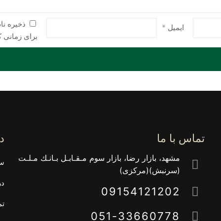
ذخیره نا
ایمیل
*
برای زمانی ک
تماس با ما
د
مشهد، بازار رضا، بازار سوم مـقـابـل بـانـك مـلـت
سب
(سرنبش)(مركزى)
در
09154121202
تم
051-33660778