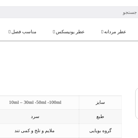
عطر مردانه
عطر یونیسکس
مناسب فصل
سایز
10ml – 30ml -50ml -100ml
طبع
سرد
گروه بویایی
ملایم و تلخ و کمی تند