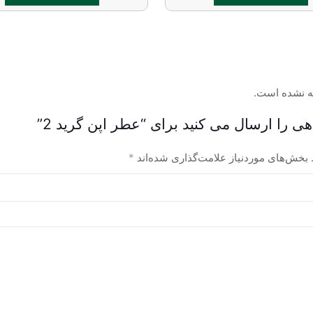
این
این
محصول
محصول
دارای
دارای
انواع
انواع
مختلفی
مختلفی
ه نشده است.
می
می
هی را ارسال می کنید برای “عطر اپن گرید 2”
باشد.
باشد.
گزینه
گزینه
بخش‌های موردنیاز علامت‌گذاری شده‌اند
*
ها
ها
ممکن
ممکن
است
است
در
در
صفحه
صفحه
محصول
محصول
انتخاب
انتخاب
شوند
شوند