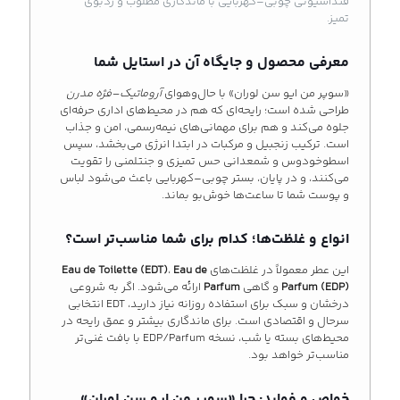
فنداسیونی چوبی–کهربایی با ماندگاری مطلوب و ردبوی
تمیز.
معرفی محصول و جایگاه آن در استایل شما
«سوپر من ایو سن لوران» با حال‌و‌هوای
آروماتیک–فژه مدرن
طراحی شده است؛ رایحه‌ای که هم در محیط‌های اداری حرفه‌ای
جلوه می‌کند و هم برای مهمانی‌های نیمه‌رسمی، امن و جذاب
است. ترکیب زنجبیل و مرکبات در ابتدا انرژی می‌بخشد، سپس
اسطوخودوس و شمعدانی حس تمیزی و جنتلمنی را تقویت
می‌کنند، و در پایان، بستر چوبی–کهربایی باعث می‌شود لباس
و پوست شما تا ساعت‌ها خوش‌بو بماند.
انواع و غلظت‌ها؛ کدام برای شما مناسب‌تر است؟
این عطر معمولاً در غلظت‌های
Eau de
،
Eau de Toilette (EDT)
Parfum (EDP)
و گاهی
Parfum
ارائه می‌شود. اگر به شروعی
درخشان و سبک برای استفاده روزانه نیاز دارید، EDT انتخابی
سرحال و اقتصادی است. برای ماندگاری بیشتر و عمق رایحه در
محیط‌های بسته یا شب، نسخه EDP/Parfum با بافت غنی‌تر
مناسب‌تر خواهد بود.
خواص و فواید: چرا «سوپر من ایو سن لوران»