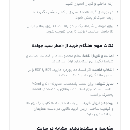
آرنج داخلی و گردن اسپری کنید.
در روزهای گرم، فاصله اسپری را کمی بیشتر بگیرید تا
رایحه سبک‌تر پخش شود.
برای مهمانی شبانه، یک یا دو پاف اضافه روی یقه یا لباس
(از فاصله مناسب) بزنید تا ردبو تقویت شود.
نکات مهم هنگام خرید از «عطر سید جواد»
اصالت و تاریخ انقضا:
تمام محصولات ما با ضمانت اصالت و
شرایط نگهداری استاندارد ارائه می‌شوند.
انتخاب غلظت:
اگر استفاده روزمره دارید، EDT یا EDP را بر
اساس ماندگاری دلخواه انتخاب کنید.
سایز شیشه:
برای تست بلندمدت، سایز 50ml یا 75ml
مناسب است؛ برای استفاده حرفه‌ای و اقتصادی، 100ml
به‌صرفه‌تر است.
بودجه و ارزش خرید:
این رایحه با توجه به کاربردپذیری بالا
و کیفیت ساخت، ارزش خرید بالایی در دسته عطرهای
مردانه مدرن دارد.
مقایسه و پیشنهادهای مشابه در سایت