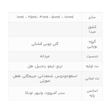
سایز
10ml – 25ml- 30ml -50ml – 100ml
کشور
مبدا
گروه
گلی چوبی مُشکی
بویایی
جنسیت
مردانه
نت اولیه
ترنج، لیمو، زنجبیل، هل
اسطوخودوس، شمعدانی، مریم‌گلی، فلفل
نت میانی
صورتی
اسانس
سدر، آمبروود، وتیور، تونکا
پایه