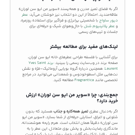
اگر به فضای تمیز، مدرن و همه‌پسند «سوپر من ایو سن لوران»
علاقه‌مندید، احتمالاً از این دو انتخاب نیز خوشتان می‌آید:
عطر
دیور ساواج
با شخصیتی پرانرژی و فراگیر برای استفاده روزمره،
و
عطر پلاتینیوم شنل
با حال‌وهوای شیک و حرفه‌ای برای
جلسات و تیپ‌های رسمی.
لینک‌های مفید برای مطالعه بیشتر
برای آشنایی با فلسفه طراحی عطرهای خانه ایو سن لوران،
صفحه برند در وب‌سایت رسمی را ببینید:
برند Yves Saint
Laurent
. همچنین درباره گروه بویایی آروماتیک–فژه و نقش
نت‌هایی مثل اسطوخودوس و شمعدانی می‌توانید در مراجع
تخصصی مانند
Fragrantica
مطالعه کنید.
جمع‌بندی: چرا «سوپر من ایو سن لوران» ارزش
خرید دارد؟
اگر به‌دنبال عطری
تمیز، همه‌کاره و جذاب
هستید که بدون
شلوغی و اغراق، استایلی حرفه‌ای از شما بسازد، «سوپر من ایو
سن لوران» دقیقاً همان انتخاب است. هرم رایحه هوشمندانه،
ماندگاری رضایت‌بخش و پخش بوی متعادل، این عطر را به
امضایی قابل اتکا برای آقایان خوش‌پوش تبدیل کرده است.