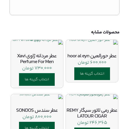
محصولات مشابه
عطر حورالعین hoor al eyn
عطر مردانه ژاوی Xavi
Perfume For Men
۶۰۰,۰۰۰
تومان
۷۳۰,۰۰۰
تومان
انتخاب گزینه ها
انتخاب گزینه ها
این
محصول
این
دارای
محصول
انواع
دارای
مختلفی
انواع
عطر رمی لاتور سیگار REMY
عطر سندس SONDOS
می
مختلفی
LATOUR CIGAR
۸۰۰,۰۰۰
تومان
باشد.
می
۲۴۶,۳۶۵
تومان
گزینه
باشد.
ها
انتخاب گزینه ها
گزینه