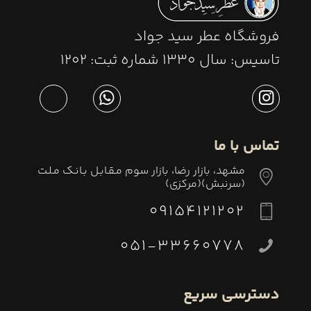
فروشگاه عطر سید جواد
تاسیس: سال ١٣٣٠ شماره ثبت: ١٢٠٢
تماس با ما
مشهد، بازار رضا، بازار سوم مـقـابـل بـانـك مـلـت
(سرنبش)(مركزى)
09154121202
051-33660778
دسترسی سریع