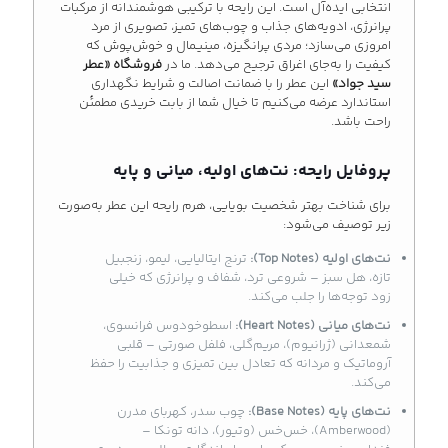
انتخابی ایده‌آل است. این رایحه با ترکیبی هوشمندانه از مرکبات
پرانرژی، ادویه‌های جذاب و چوب‌های تمیز، تصویری از مرد
امروزی می‌سازد؛ مردی پرانگیزه، مینیـمال و خوش‌پوش که
کیفیت را به‌جای اغراق ترجیح می‌دهد. ما در
فروشگاه «عطر
سید جواد»
این عطر را با ضمانت اصالت و شرایط نگهداری
استاندارد عرضه می‌کنیم تا خیال شما از بابت خریدی مطمئن
راحت باشد.
پروفایل رایحه: نت‌های اولیه، میانی و پایه
برای شناخت بهتر شخصیت بویایی، هرم رایحه این عطر به‌صورت
زیر توصیف می‌شود:
نت‌های اولیه (Top Notes):
ترنج ایتالیایی، لیمو، زنجبیل
تازه، هل سبز – شروعی ترد، شفاف و پرانرژی که خیلی
زود توجه‌ها را جلب می‌کند.
نت‌های میانی (Heart Notes):
اسطوخودوس فرانسوی،
شمعدانی (ژرانیوم)، مریم‌گلی، فلفل صورتی – قلبی
آروماتیک و مردانه که تعادل بین تمیزی و جذابیت را حفظ
می‌کند.
نت‌های پایه (Base Notes):
چوب سدر، کهربای مدرن
(Amberwood)، خس‌خس (وتیور)، دانه تونکا –