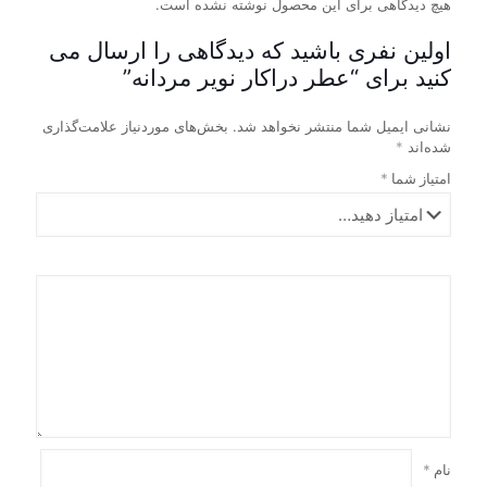
می
مختلفی
هیچ دیدگاهی برای این محصول نوشته نشده است.
انتخاب
انتخاب
باشد.
می
شوند
شوند
گزینه
باشد.
اولین نفری باشید که دیدگاهی را ارسال می
ها
گزینه
کنید برای “عطر دراکار نویر مردانه”
ممکن
ها
است
ممکن
نشانی ایمیل شما منتشر نخواهد شد.
بخش‌های موردنیاز علامت‌گذاری
در
است
شده‌اند
*
صفحه
در
محصول
صفحه
امتیاز شما
*
انتخاب
محصول
شوند
انتخاب
شوند
نام
*