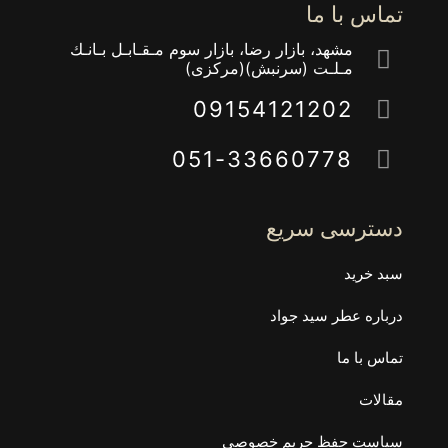
تماس با ما
مشهد، بازار رضا، بازار سوم مـقـابـل بـانـك
مـلـت (سرنبش)(مركزى)
09154121202
051-33660778
دسترسی سریع
سبد خرید
درباره عطر سید جواد
تماس با ما
مقالات
سیاست حفظ حریم خصوصی