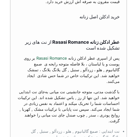
قیمت مقرون به صرفه اش ارزش خرید دارد.
خرید ادکلن اصل زنانه
عطر ادکلن زنانه Rasasi Romance
از نت های زیر
تشکیل شده است
پس از اسپری عطر ادکلن زنانه
Rasasi Romance
بر روی
پوست و یا لباستان ، بلا فاصله متوجه رایحه ی صمغ
گالبانیوم
,
هلو ، زردآلو
,
سنبل
,
گل یلانگ یلانگ ، تمشک
خواهید شد. این ترکیبات خاص در شما حس شادی ایجاد
می‌کنند.
با گذشت مدتی، متوجه جانشینی نت میانی به‌جای نت‌ ابتدایی
خواهید شد. این نتها از رز
,
یاس تشکیل شده‌ اند. این ترکیبات
احساسات شما را تحریک میکند و اعتماد به نفس زیادی در
شما ایجاد می‌کند. سپس نت پایانی با ترکیبات مشک
,
کهربا
,
روایح پودری ،
سدر
,
چوب صندل جای نت‌ میانی را خواهند
گرفت.
نت ابتدایی : صمغ گالبانیوم
,
هلو ، زردآلو
,
سنبل
,
گل