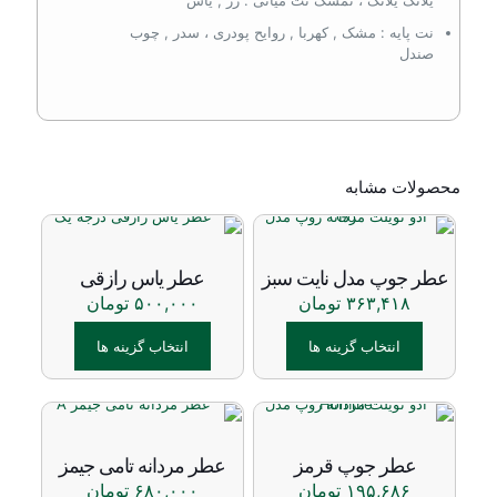
یلانگ یلانگ ، تمشک نت میانی : رز
,
یاس
نت پایه : مشک
,
کهربا
, روایح پودری ،
سدر
,
چوب
صندل
محصولات مشابه
عطر جوپ مدل نایت سبز
عطر یاس رازقی
۳۶۳,۴۱۸
تومان
۵۰۰,۰۰۰
تومان
انتخاب گزینه ها
انتخاب گزینه ها
این
این
محصول
محصول
دارای
دارای
انواع
انواع
عطر جوپ قرمز
عطر مردانه تامی جیمز
مختلفی
مختلفی
۱۹۵,۶۸۶
تومان
۶۸۰,۰۰۰
تومان
می
می