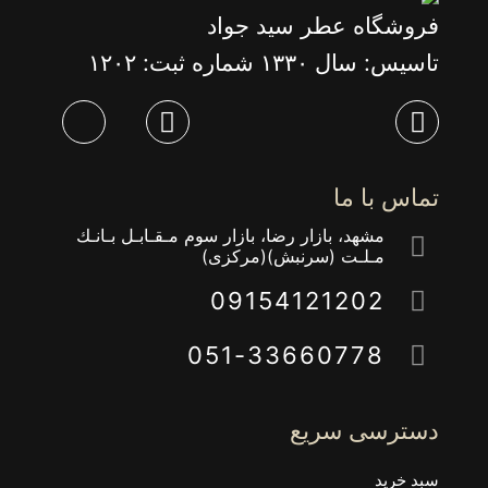
فروشگاه عطر سید جواد
تاسیس: سال ١٣٣٠ شماره ثبت: ١٢٠٢
تماس با ما
مشهد، بازار رضا، بازار سوم مـقـابـل بـانـك
مـلـت (سرنبش)(مركزى)
09154121202
051-33660778
دسترسی سریع
سبد خرید