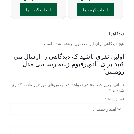
باشد.
باشد.
انتخاب گزینه ها
انتخاب گزینه ها
گزینه
گزینه
ها
ها
این
این
ممکن
ممکن
محصول
محصول
است
است
دارای
دارای
در
در
دیدگاهها
انواع
انواع
صفحه
صفحه
مختلفی
هیچ دیدگاهی برای این محصول نوشته نشده است.
مختلفی
محصول
محصول
می
می
انتخاب
انتخاب
باشد.
باشد.
اولین نفری باشید که دیدگاهی را ارسال می
شوند
شوند
گزینه
گزینه
کنید برای “ادوپرفیوم زنانه رساسی مدل
ها
ها
رومنس”
ممکن
ممکن
است
است
در
در
نشانی ایمیل شما منتشر نخواهد شد.
بخش‌های موردنیاز علامت‌گذاری
صفحه
صفحه
شده‌اند
*
محصول
محصول
امتیاز شما
*
انتخاب
انتخاب
شوند
شوند