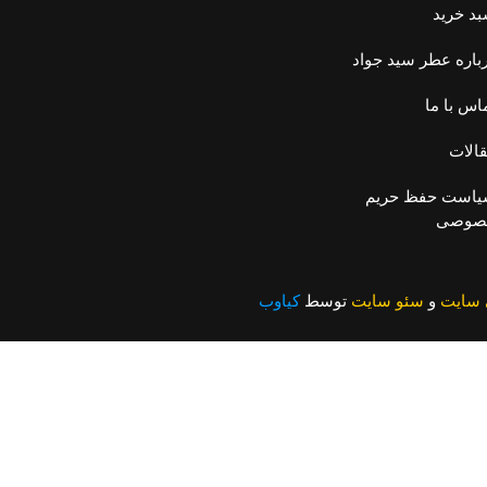
د خرید
باره عطر سید جواد
اس با ما
الات
است حفظ حریم
صوصی
سایت
و
سئو سایت
توسط
کیاوب