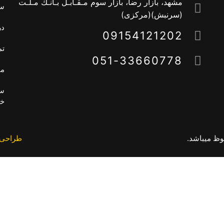
مشهد، بازار رضا، بازار سوم مـقـابـل بـانـك مـلـت
سب
(سرنبش)(مركزى)
در
09154121202
تم
051-33660778
مق
سی
خ
وظ میباشد.
طراحی 