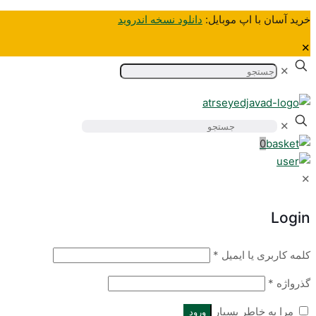
خرید آسان‌ با اپ موبایل:
دانلود نسخه اندروید
✕
✕
✕
0
✕
Login
کلمه کاربری یا ایمیل
*
گذرواژه
*
مرا به خاطر بسپار
ورود