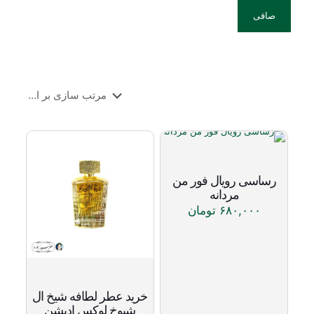
صافی
رساسی رویال فور من
مردانه
۶۸۰,۰۰۰
تومان
این
محصول
دارای
انواع
مختلفی
می
خرید عطر لطافه شیخ ال
باشد.
شیوخ لوکس ادیشن