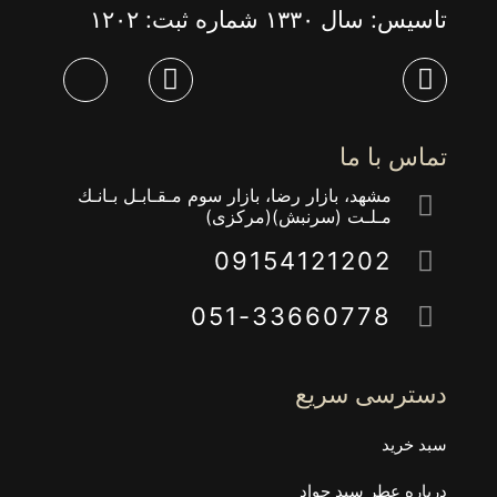
تاسیس: سال ١٣٣٠ شماره ثبت: ١٢٠٢
تماس با ما
مشهد، بازار رضا، بازار سوم مـقـابـل بـانـك
مـلـت (سرنبش)(مركزى)
09154121202
051-33660778
دسترسی سریع
سبد خرید
درباره عطر سید جواد