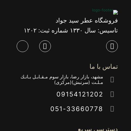
گزینه
ها
ممکن
فروشگاه عطر سید جواد
است
در
تاسیس: سال ١٣٣٠ شماره ثبت: ١٢٠٢
صفحه
محصول
انتخاب
شوند
تماس با ما
مشهد، بازار رضا، بازار سوم مـقـابـل بـانـك
مـلـت (سرنبش)(مركزى)
09154121202
051-33660778
دسترسی سریع