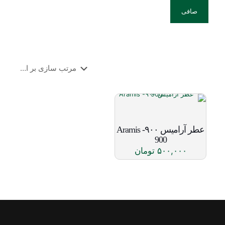
صافی
عطر آرامیس ۹۰۰- Aramis
900
۵۰۰,۰۰۰
تومان
این
محصول
دارای
انواع
مختلفی
می
باشد.