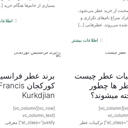
بسیاری از خانم‌ها هنگام خرید
…]
حبت از خرید عطر می‌شود،
راد سراغ نام‌های تکراری و
اطلاعات
شده می‌روند. عطرهایی
[…]
اطلاعات بیشتر
بات عطر چیست
برند عطر فرانس
ر ها چطور
کورکجان Francis
ه میشوند؟
Kurkdjian
[vc_row][vc_column]
[vc_row][vc_column]
[vc_column_text
[vc_colum
el_class=”justify”] ترکیبات عطر
el_class=”justify”] معرفی