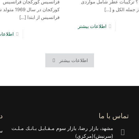
 ترکیبات عطر شامل مواردی
فرانسیس کورکجان فرانسیس
ز جمله الکل و
[…]
کورکجان در سال 1969 م
فرانسیس از ابتدا
[…]
اطلاعات بیشتر
اطلاعات
اطلاعات بیشتر
تماس با ما
د
مشهد، بازار رضا، بازار سوم مـقـابـل بـانـك مـلـت
سب
(سرنبش)(مركزى)