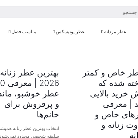
عطر مردانه
عطر یونیسکس
مناسب فصل
طر خاص و کمتر
بهترین عطر زنانه
ته شده که
2026 | م
 خرید بالایی
عطر خوشبو، ماند
د | معرفی
و پرفروش برای
های خاص و
خانم‌ها
وت زنانه و
انتخاب بهترین عطر زنانه همیشه
نه
سلیقه شخصی محدود نمی‌شود.