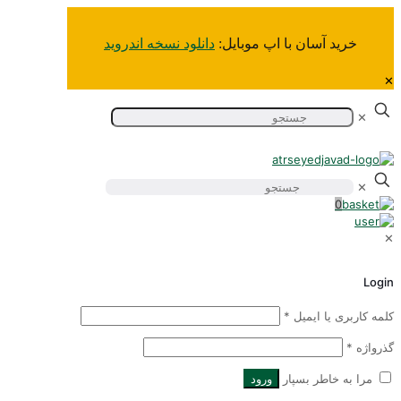
خرید آسان‌ با اپ موبایل:
دانلود نسخه اندروید
✕
✕
✕
0
✕
Login
کلمه کاربری یا ایمیل
*
گذرواژه
*
مرا به خاطر بسپار
ورود