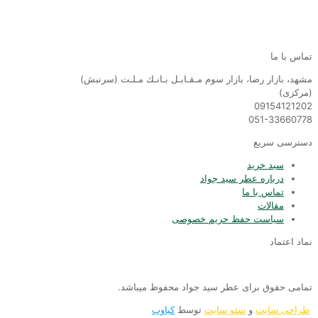
تماس با ما
مشهد، بازار رضا، بازار سوم مـقـابـل بـانـك مـلـت (سرنبش)
(مركزى)
09154121202
051-33660778
دسترسی سریع
سبد خرید
درباره عطر سید جواد
تماس با ما
مقالات
سیاست حفظ حریم خصوصی
نماد اعتماد
تمامی حقوق برای عطر سید جواد محفوظ میباشد.
طراحی سایت
و
سئو سایت
توسط
کیاوب